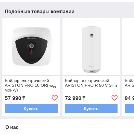
Подобные товары компании
Бойлер электрический
Бойлер электрический
Бойл
ARISTON PRO 10 OR(над
ARISTON PRO R 50 V Slim
ARIS
мойку)
57 990
72 990
94 
₸
₸
Купить
Купить
О нас