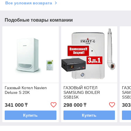
Все условия возврата
Подобные товары компании
Газовый Котел Navien
ГАЗОВЫЙ КОТЕЛ
ГАЗ
Deluxe S 20K
SAMSUNG BOILER
SAM
SSB15K
SSB
341 000
298 000
303
₸
₸
Купить
Купить