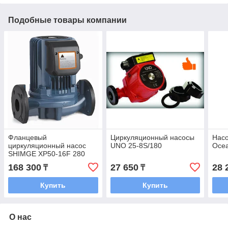
Подобные товары компании
Фланцевый
Циркуляционный насосы
Нас
циркуляционный насос
UNO 25-8S/180
Oce
SHIMGE XP50-16F 280
168 300
27 650
28 
₸
₸
Купить
Купить
О нас