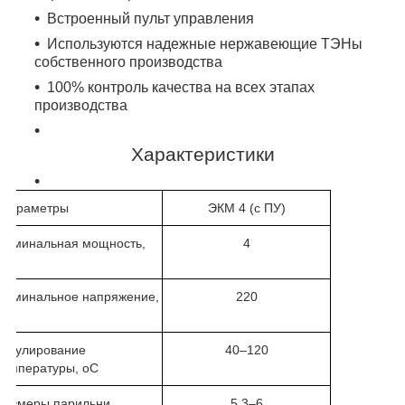
Встроенный пульт управления
Используются надежные нержавеющие ТЭНы
собственного производства
100% контроль качества на всех этапах
производства
Характеристики
Параметры
ЭКМ 4 (с ПУ)
Номинальная мощность,
4
кВт
Номинальное напряжение,
220
В
Регулирование
40–120
температуры,
о
С
Размеры парильни
5,3–6