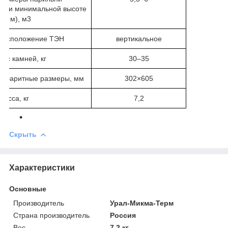
(при минимальной высоте
1,9 м), м
3
Расположение ТЭН
вертикальное
Вес камней, кг
30–35
Габаритные размеры, мм
302×605
Масса, кг
7,2
Скрыть
Характеристики
Основные
Производитель
Урал-Микма-Терм
Страна производитель
Россия
Вес
7.2 кг