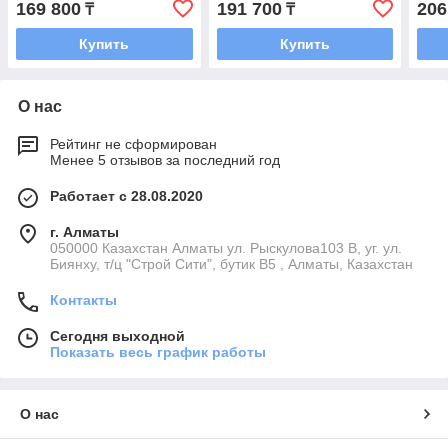
169 800
191 700
206
₸
₸
Купить
Купить
О нас
Рейтинг не сформирован
Менее 5 отзывов за последний год
Работает с 28.08.2020
г. Алматы
050000 Казахстан Алматы ул. Рыскулова103 В, уг. ул.
Биянху, т/ц "Строй Сити", бутик В5 , Алматы, Казахстан
Контакты
Сегодня выходной
Показать весь график работы
О нас