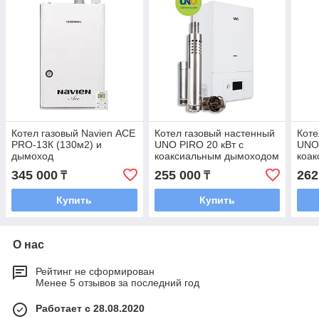
Котел газовый Navien АСЕ
Котел газовый настенный
Коте
PRO-13К (130м2) и
UNO PIRO 20 кВт с
UNO 
дымоход
коаксиальным дымоходом
коа
345 000
255 000
262
₸
₸
Купить
Купить
О нас
Рейтинг не сформирован
Менее 5 отзывов за последний год
Работает с 28.08.2020