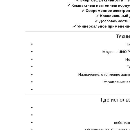
✔
Энергоэффективность
— э
✔
Компактный настенный корпу
✔
Современное электрон
✔
Коаксиальный
✔
Долговечность 
✔
Универсальное применени
Техни
Т
Модель:
UNO P
Но
Т
Назначение: отопление жил
Управление: э
Где исполь
небольш