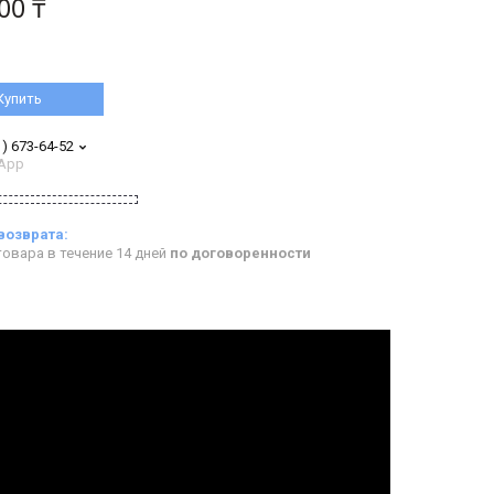
00 ₸
Купить
1) 673-64-52
App
овара в течение 14 дней
по договоренности