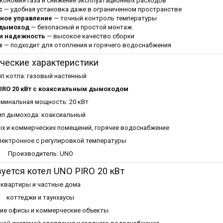
кономия газа и снижение эксплуатационных расходов
с
— удобная установка даже в ограниченном пространстве
ное управление
— точный контроль температуры
 дымоход
— безопасный и простой монтаж
и надежность
— высокое качество сборки
е
— подходит для отопления и горячего водоснабжения
ческие характеристики
ип котла: газовый настенный
IRO 20 кВт с коаксиальным дымоходом
минальная мощность: 20 кВт
ип дымохода: коаксиальный
ых и коммерческих помещений, горячее водоснабжение
лектронное с регулировкой температуры
Производитель: UNO
зуется котел UNO PIRO 20 кВт
квартиры и частные дома
коттеджи и таунхаусы
ие офисы и коммерческие объекты