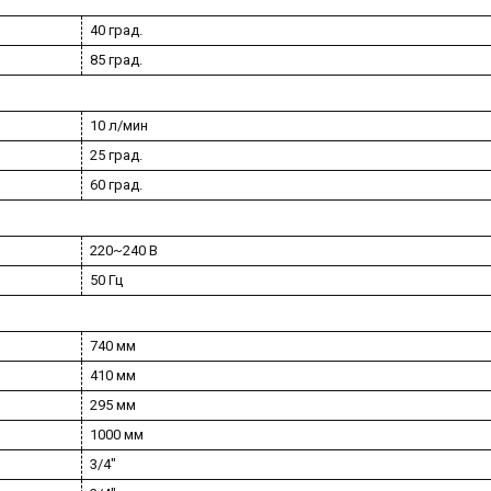
40 град.
85 град.
10 л/мин
25 град.
60 град.
220~240 В
50 Гц
740 мм
410 мм
295 мм
1000 мм
3/4"