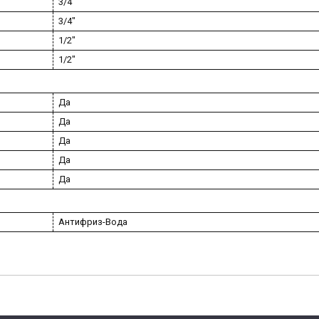
3/4"
3/4"
1/2"
1/2"
Да
Да
Да
Да
Да
Антифриз-Вода