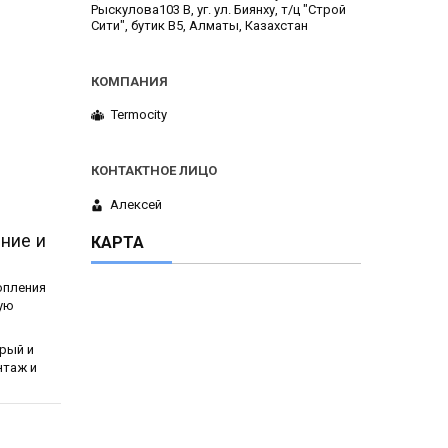
Рыскулова103 В, уг. ул. Биянху, т/ц "Строй
Сити", бутик В5, Алматы, Казахстан
Termocity
Алексей
ние и
КАРТА
опления
кую
рый и
нтаж и