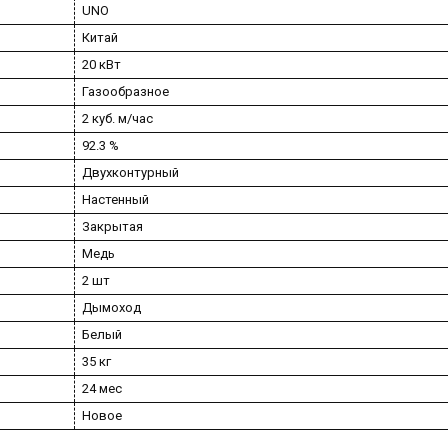
UNO
Китай
20 кВт
Газообразное
2 куб. м/час
92.3 %
Двухконтурный
Настенный
Закрытая
Медь
2 шт
Дымоход
Белый
35 кг
24 мес
Новое