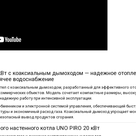
 кВт с коаксиальным дымоходом — надежное отопле
рячее водоснабжение
тел с коаксиальным дымоходом, разработанный для эффективного от
 коммерческих объектов. Модель сочетает компактные размеры, высо
надежную работу при интенсивной эксплуатации.
бменником и электронной системой управления, обеспечивающей быст
туры и экономичный расход газа. Коаксиальный дымоход упрощает мо
безопасный вывод продуктов сгорания.
го настенного котла UNO PIRO 20 кВт