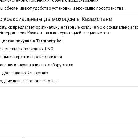
ной системой отопления и горячего водоснабжения
ы обеспечивают удобство установки и экономию пространства.
 с коаксиальным дымоходом в Казахстане
ity.kz
предлагает оригинальные газовые котлы
UNO
с официальной га
й территории Казахстана и консультацией специалистов.
ества покупки в Termocity.kz:
ригинальная продукция
UNO
альная гарантия производителя
альная консультация по выбору котла
доставка по Казахстану
одные цены на газовые котлы