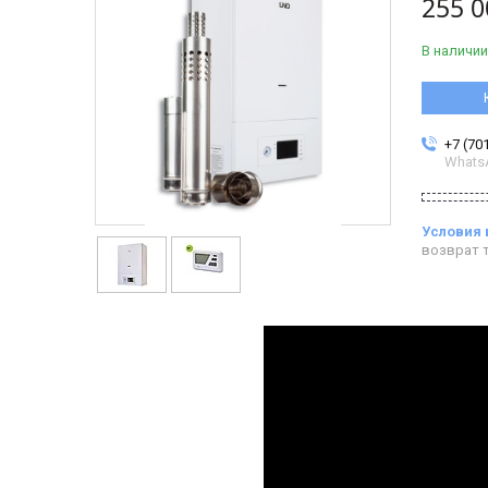
255 0
В наличии
+7 (70
Whats
возврат т