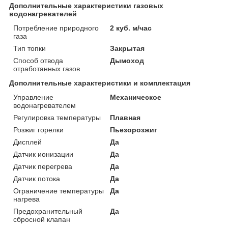
Дополнительные характеристики газовых
водонагревателей
Потребление природного
2 куб. м/час
газа
Тип топки
Закрытая
Способ отвода
Дымоход
отработанных газов
Дополнительные характеристики и комплектация
Управление
Механическое
водонагревателем
Регулировка температуры
Плавная
Розжиг горелки
Пьезорозжиг
Дисплей
Да
Датчик ионизации
Да
Датчик перегрева
Да
Датчик потока
Да
Ограничение температуры
Да
нагрева
Предохранительный
Да
сбросной клапан