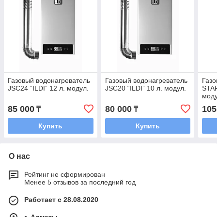
Газовый водонагреватель
Газовый водонагреватель
Газо
JSС24 “ILDI” 12 л. модул.
JSС20 “ILDI” 10 л. модул.
STAR
мод
85 000
80 000
105
₸
₸
Купить
Купить
О нас
Рейтинг не сформирован
Менее 5 отзывов за последний год
Работает с 28.08.2020