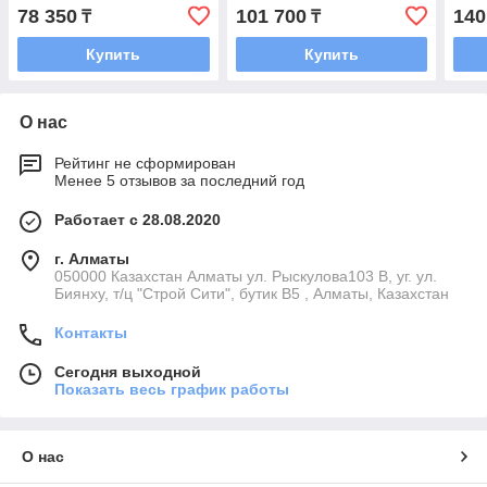
78 350
101 700
140
₸
₸
Купить
Купить
О нас
Рейтинг не сформирован
Менее 5 отзывов за последний год
Работает с 28.08.2020
г. Алматы
050000 Казахстан Алматы ул. Рыскулова103 В, уг. ул.
Биянху, т/ц "Строй Сити", бутик В5 , Алматы, Казахстан
Контакты
Сегодня выходной
Показать весь график работы
О нас