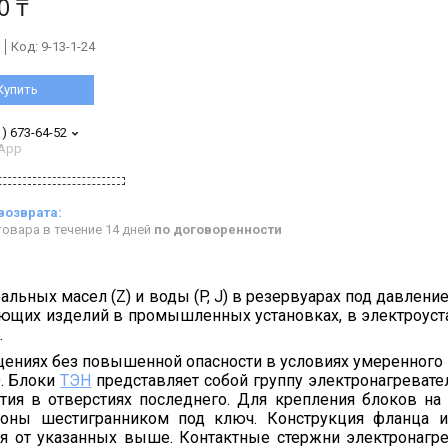
0 ₸
Код:
9-13-1-24
Купить
1) 673-64-52
App
овара в течение 14 дней
по договоренности
ьных масел (Z) и воды (P, J) в резервуарах под давление
ующих изделий в промышленных установках, в электроуст
.
щениях без повышенной опасности в условиях умеренного
9. Блоки
ТЭН
представляет собой группу электронагревате
тия в отверстиях последнего. Для крепления блоков на
роны шестигранником под ключ. Конструкция фланца и
ся от указанных выше. Контактные стержни электронагр