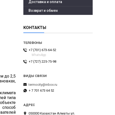
Доставка и оплата
Возврат и обмен
КОНТАКТЫ
+7 (701) 673-64-52
WhatsApp
+7 (727) 225-75-98
м до 2,5
ановках,
termocity@inbox.ru
+ 7 701 673 64 52
 климата
лей типа
 объекте
 способ
евателей
050000 Казахстан Алматы ул.