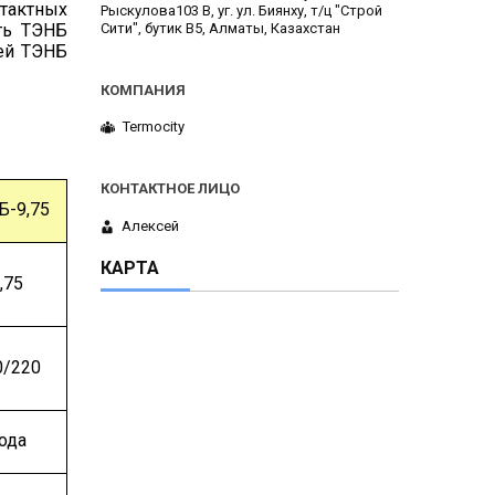
тактных
Рыскулова103 В, уг. ул. Биянху, т/ц "Строй
Сити", бутик В5, Алматы, Казахстан
ть ТЭНБ
лей ТЭНБ
Termocity
Б-9,75
Алексей
КАРТА
,75
0/220
ода