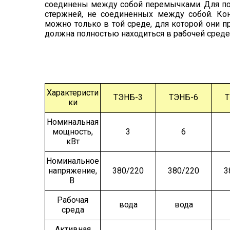
соединены между собой перемычками. Для по
стержней, не соединенных между собой. Кон
можно только в той среде, для которой они п
должна полностью находиться в рабочей среде
Характеристи
ТЭНБ-3
ТЭНБ-6
Т
ки
Номинальная
мощность,
3
6
кВт
Номина
льное
напряжение,
380/220
380/220
3
В
Рабочая
вода
вода
среда
Активная