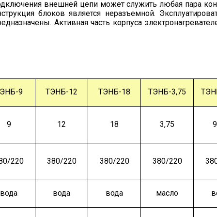
дключения внешней цепи может служить любая пара кон
струкция блоков является неразъемной. Эксплуатирова
редназначены. Активная часть корпуса электронагревате
ЭНБ-9
ТЭНБ-12
ТЭНБ-18
ТЭНБ-3,75
ТЭН
9
12
18
3,75
9
80/220
380/220
380/220
380/220
38
вода
вода
вода
масло
в