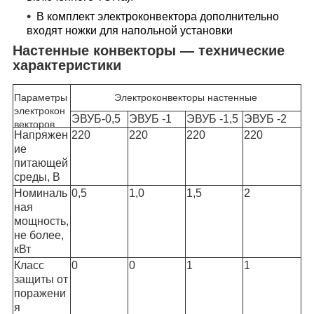
В комплект электроконвектора дополнительно
входят ножки для напольной установки
Настенные конвекторы ― технические
характеристики
Параметры
Электроконвекторы настенные
электрокон
ЭВУБ-0,5
ЭВУБ -1
ЭВУБ -1,5
ЭВУБ -2
векторов
Напряжен
220
220
220
220
ие
питающей
среды, В
Номиналь
0,5
1,0
1,5
2
ная
мощность,
не более,
кВт
Класс
0
0
1
1
защиты от
поражени
я