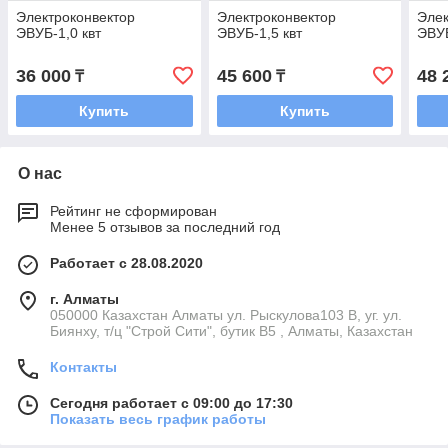
Электроконвектор
Электроконвектор
Элек
ЭВУБ-1,0 квт
ЭВУБ-1,5 квт
ЭВУБ
36 000
45 600
48 
₸
₸
Купить
Купить
О нас
Рейтинг не сформирован
Менее 5 отзывов за последний год
Работает с 28.08.2020
г. Алматы
050000 Казахстан Алматы ул. Рыскулова103 В, уг. ул.
Биянху, т/ц "Строй Сити", бутик В5 , Алматы, Казахстан
Контакты
Сегодня работает с 09:00 до 17:30
Показать весь график работы