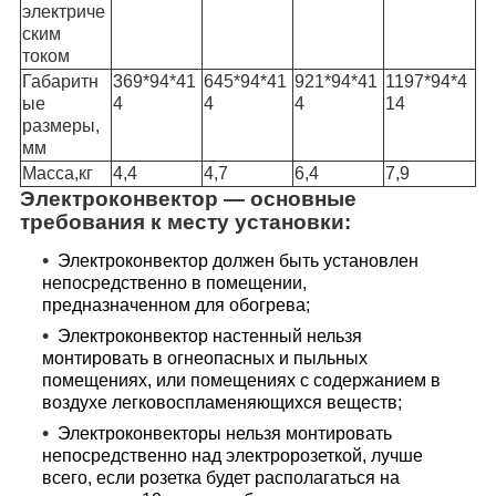
электриче
ским
током
Габаритн
369*94*41
645*94*41
921*94*41
1197*94*4
ые
4
4
4
14
размеры,
мм
Масса,кг
4,4
4,7
6,4
7,9
Электроконвектор ― основные
требования к месту установки:
Электроконвектор должен быть установлен
непосредственно в помещении,
предназначенном для обогрева;
Электроконвектор настенный нельзя
монтировать в огнеопасных и пыльных
помещениях, или помещениях с содержанием в
воздухе легковоспламеняющихся веществ;
Электроконвекторы нельзя монтировать
непосредственно над электророзеткой, лучше
всего, если розетка будет располагаться на