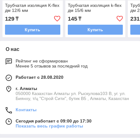
Трубчатая изоляция K-flex
Трубчатая изоляция k-flex
Труб
дм 12/6 мм
дм 15/6 мм
дм 2
129
145
231
₸
₸
Купить
Купить
О нас
Рейтинг не сформирован
Менее 5 отзывов за последний год
Работает с 28.08.2020
г. Алматы
050000 Казахстан Алматы ул. Рыскулова103 В, уг. ул.
Биянху, т/ц "Строй Сити", бутик В5 , Алматы, Казахстан
Контакты
Сегодня работает с 09:00 до 17:30
Показать весь график работы