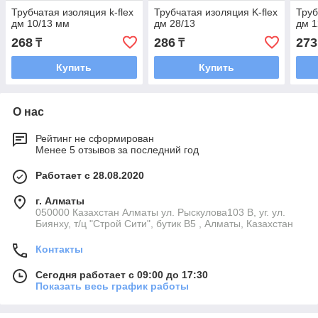
Трубчатая изоляция k-flex
Трубчатая изоляция K-flex
Труб
дм 10/13 мм
дм 28/13
дм 1
268
286
273
₸
₸
Купить
Купить
О нас
Рейтинг не сформирован
Менее 5 отзывов за последний год
Работает с 28.08.2020
г. Алматы
050000 Казахстан Алматы ул. Рыскулова103 В, уг. ул.
Биянху, т/ц "Строй Сити", бутик В5 , Алматы, Казахстан
Контакты
Сегодня работает с 09:00 до 17:30
Показать весь график работы