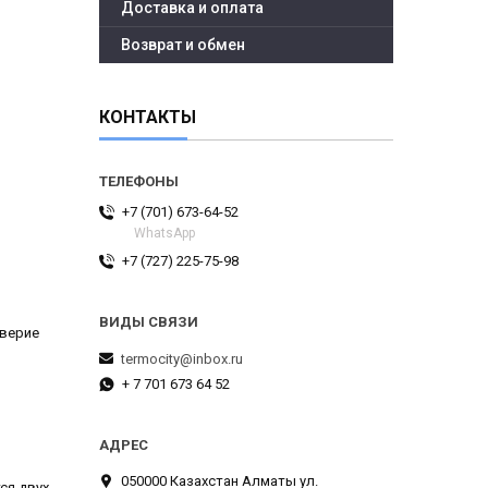
Доставка и оплата
Возврат и обмен
КОНТАКТЫ
+7 (701) 673-64-52
WhatsApp
+7 (727) 225-75-98
оверие
termocity@inbox.ru
+ 7 701 673 64 52
050000 Казахстан Алматы ул.
ся двух