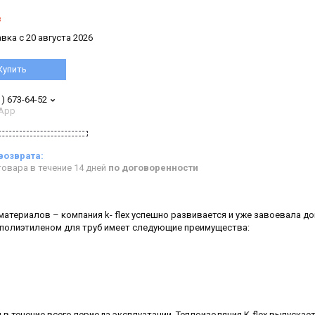
з
вка с 20 августа 2026
Купить
1) 673-64-52
App
овара в течение 14 дней
по договоренности
атериалов – компания k- flex успешно развивается и уже завоевала д
м полиэтиленом для труб имеет следующие преимущества:
в течение всего периода эксплуатации. Теплоизоляция K-flex выпускает