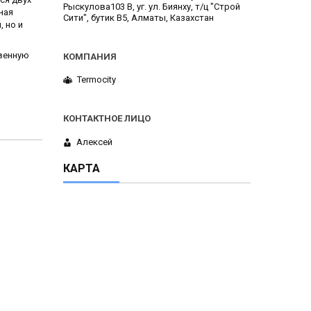
Рыскулова103 В, уг. ул. Биянху, т/ц "Строй
ная
Сити", бутик В5, Алматы, Казахстан
 но и
твенную
Termocity
Алексей
КАРТА