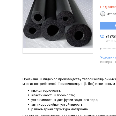
Под зака
Отпра
+7 (70
Whats
возврат т
Признанный лидер по производству теплоизоляционных м
многих потребителей. Теплоизоляция (k-flex) вспененны
низкая горючесть;
эластичность и прочность;
устойчивость к диффузии водяного пара;
антикоррозийная устойчивость;
равномерная структура материала.
Все эти качества теплоизоляции полноценно сохраняются 