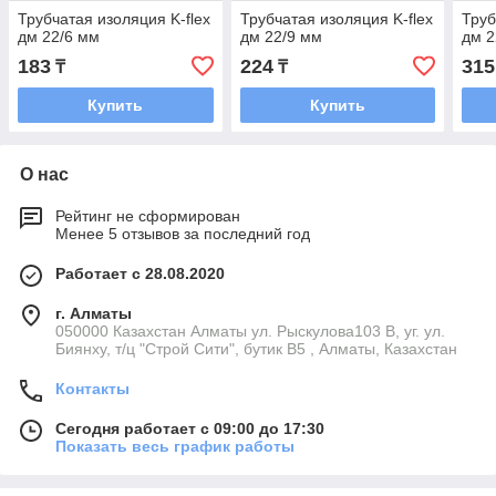
Трубчатая изоляция K-flex
Трубчатая изоляция K-flex
Труб
дм 22/6 мм
дм 22/9 мм
дм 2
183
224
315
₸
₸
Купить
Купить
О нас
Рейтинг не сформирован
Менее 5 отзывов за последний год
Работает с 28.08.2020
г. Алматы
050000 Казахстан Алматы ул. Рыскулова103 В, уг. ул.
Биянху, т/ц "Строй Сити", бутик В5 , Алматы, Казахстан
Контакты
Сегодня работает с 09:00 до 17:30
Показать весь график работы