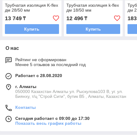
Трубчатая изоляция K-flex
Трубчатая изоляция k-flex
Труб
дм 28/50 мм
дм 18/50 мм
дм 2
13 749
12 496
183
₸
₸
Купить
Купить
О нас
Рейтинг не сформирован
Менее 5 отзывов за последний год
Работает с 28.08.2020
г. Алматы
050000 Казахстан Алматы ул. Рыскулова103 В, уг. ул.
Биянху, т/ц "Строй Сити", бутик В5 , Алматы, Казахстан
Контакты
Сегодня работает с 09:00 до 17:30
Показать весь график работы