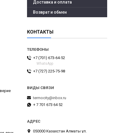
Доставка и оплата
Возврат и обмен
КОНТАКТЫ
+7 (701) 673-64-52
WhatsApp
+7 (727) 225-75-98
оверие
termocity@inbox.ru
+ 7 701 673 64 52
050000 Казахстан Алматы ул.
ся двух