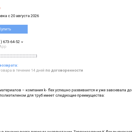
з
вка с 20 августа 2026
Купить
1) 673-64-52
App
овара в течение 14 дней
по договоренности
атериалов – компания k- flex успешно развивается и уже завоевала д
м полиэтиленом для труб имеет следующие преимущества:
в течение всего периода эксплуатации. Теплоизоляция K-flex выпускает