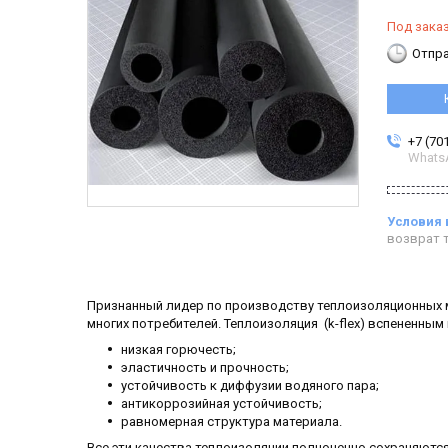
Под зака
Отпра
+7 (70
Whats
возврат т
Признанный лидер по производству теплоизоляционных м
многих потребителей. Теплоизоляция (k-flex) вспененны
низкая горючесть;
эластичность и прочность;
устойчивость к диффузии водяного пара;
антикоррозийная устойчивость;
равномерная структура материала.
Все эти качества теплоизоляции полноценно сохраняются 