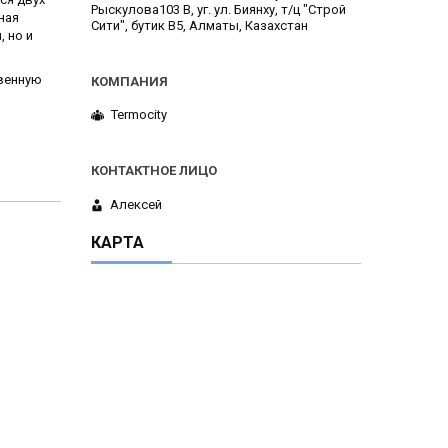
Рыскулова103 В, уг. ул. Биянху, т/ц "Строй
ная
Сити", бутик В5, Алматы, Казахстан
 но и
твенную
Termocity
Алексей
КАРТА