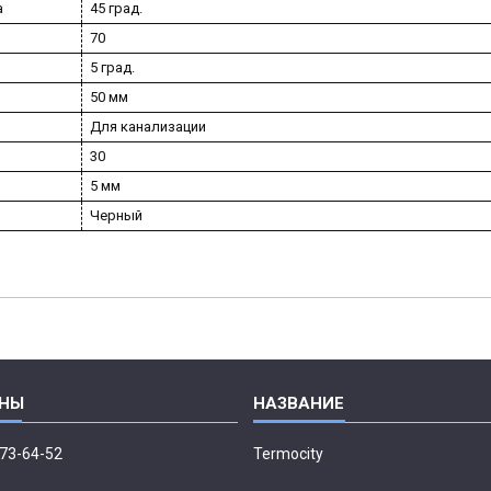
а
45 град.
70
5 град.
50 мм
Для канализации
30
5 мм
Черный
673-64-52
Termocity
p