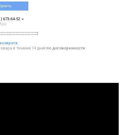
Купить
1) 673-64-52
App
овара в течение 14 дней
по договоренности