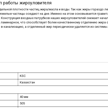
п работы жироуловителя
ельной плотности частиц жира/масла и воды. Так как жиры гораздо ле
 тяжелые частицы оседают на дне. Именно на этом основывается грави
. Конструкция входных патрубков наших жироуловителей снижает нача
в ламинарное, что способствует более качественному отделению жира 
в канализацию, а отделенный жир периодически удаляется из системы.
KSC
Казахстан
40 мм
505