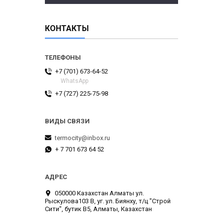
КОНТАКТЫ
+7 (701) 673-64-52
WhatsApp
+7 (727) 225-75-98
termocity@inbox.ru
+ 7 701 673 64 52
050000 Казахстан Алматы ул.
Рыскулова103 В, уг. ул. Биянху, т/ц "Строй
Сити", бутик В5, Алматы, Казахстан