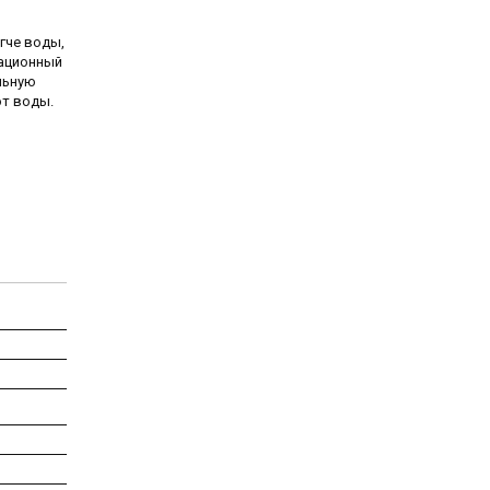
гче воды,
тационный
льную
от воды.