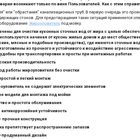
аварии возникают только по вине Пользователей. Как с этим справи
я" или "обрастания" канализационных труб. В первую очередь это проис
держащих стоков. Для предотвращения таких ситуаций применяется сп
 оборудование:
Жироуловитель
под мойку.
ачены для очистки кухонных сточных вод от жира с целью обеспе
используются начиная от кухонь жилых домов и до мест обществе
рские, мясные и подобные производства), где имеются сточные во
зготовлены из прочного и устойчивого к воздействию агрессивны
 удобны при транспортировке и просты при монтажных работах
сокая производительность
од работы жироуловителя без очистки
 простой и легкий монтаж
роуловитель не содержит электрических элементов
ые модели для монтажа под мойки
ство и простота обслуживания
я антикоррозийная устойчивость
- прочная конструкция
ка препятствует распространению запахов
-продуманный дизайн