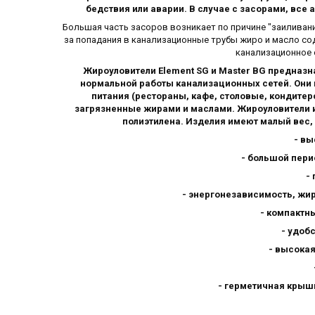
бедствия или аварии. В случае с засорами, все 
Большая часть засоров возникает по причине "заиливани
за попадания в канализационные трубы жиро и масло со
канализационное
Жироуловители Element SG и Master BG предназн
нормальной работы канализационных сетей. Они 
питания (рестораны, кафе, столовые, кондите
загрязненные жирами и маслами. Жироуловители и
полиэтилена. Изделия имеют малый вес,
- вы
- большой пери
-
- энергонезависимость, жи
- компактн
- удоб
- высока
- герметичная крыш