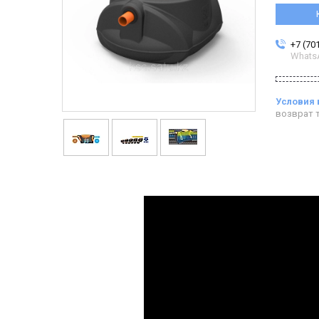
+7 (70
Whats
возврат т