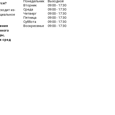
Понедельник
Выходной
тся?
Вторник
09:00
17:30
Среда
09:00
17:30
ходит из-
Четверг
09:00
17:30
ециальное
Пятница
09:00
17:30
Суббота
09:00
17:30
Воскресенье
09:00
17:30
чения
нного
ды,
х сред