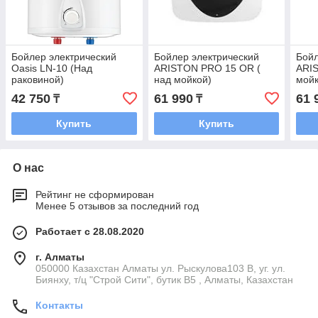
Бойлер электрический
Бойлер электрический
Бойл
Oasis LN-10 (Над
ARISTON PRO 15 OR (
ARI
раковиной)
над мойкой)
мойк
42 750
61 990
61 
₸
₸
Купить
Купить
О нас
Рейтинг не сформирован
Менее 5 отзывов за последний год
Работает с 28.08.2020
г. Алматы
050000 Казахстан Алматы ул. Рыскулова103 В, уг. ул.
Биянху, т/ц "Строй Сити", бутик В5 , Алматы, Казахстан
Контакты