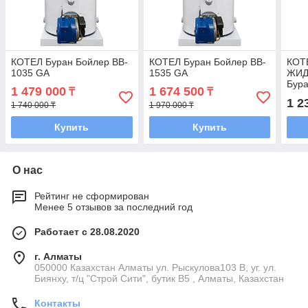
КОТЕЛ Буран Бойлер BB-
КОТЕЛ Буран Бойлер BB-
КОТ
1035 GA
1535 GA
ЖИД
Бура
1 479 000
1 674 500
₸
₸
1 2
1 740 000 ₸
1 970 000 ₸
Купить
Купить
О нас
Рейтинг не сформирован
Менее 5 отзывов за последний год
Работает с 28.08.2020
г. Алматы
050000 Казахстан Алматы ул. Рыскулова103 В, уг. ул.
Биянху, т/ц "Строй Сити", бутик В5 , Алматы, Казахстан
Контакты