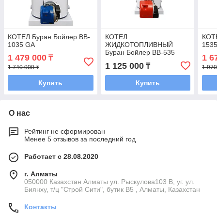
КОТЕЛ Буран Бойлер BB-
КОТЕЛ
КОТ
1035 GA
ЖИДКОТОПЛИВНЫЙ
153
Буран Бойлер BB-535
1 479 000
1 6
₸
1 125 000
₸
1 740 000 ₸
1 970
Купить
Купить
О нас
Рейтинг не сформирован
Менее 5 отзывов за последний год
Работает с 28.08.2020
г. Алматы
050000 Казахстан Алматы ул. Рыскулова103 В, уг. ул.
Биянху, т/ц "Строй Сити", бутик В5 , Алматы, Казахстан
Контакты