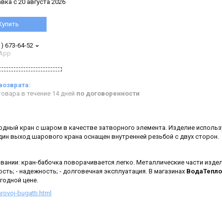
вка с 20 августа 2026
Купить
1) 673-64-52
App
овара в течение 14 дней
по договоренности
одный кран с шаром в качестве затворного элемента. Изделие использ
ин выход шарового крана оснащен внутренней резьбой с двух сторон.
вании: кран-бабочка поворачивается легко. Металлические части изде
ть; - надежность; - долговечная эксплуатация. В магазинах
ВодаТепло
годной цене.
ovoj-bugatti.html