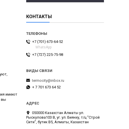
КОНТАКТЫ
+7 (701) 673-64-52
WhatsApp
+7 (727) 225-75-98
уют,
termocity@inbox.ru
+ 7 701 673 64 52
лия имеют
вы
050000 Казахстан Алматы ул.
Рыскулова103 В, уг. ул. Биянху, т/ц "Строй
Сити", бутик В5, Алматы, Казахстан