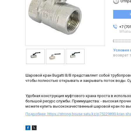
Отпра
+7 (70
Whats
возврат т
Шаровой кран Bugatti B/В представляет собой трубопров
чтобы полностью открывать и закрывать поток воды. Од
Удобная конструкция муфтового крана проста в использо
большой ресурс службы. Преимущества: - высокая прочнос
можете купить высококачественный шаровой кран по вы
Подробнее: https://strong-house.satu.kz/p75229890-kran-shar