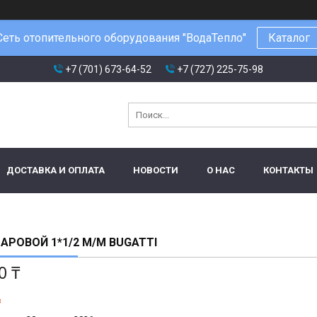
Сеть отопительного оборудования "ВодаТепло"
Каталог
+7 (701) 673-64-52
+7 (727) 225-75-98
ДОСТАВКА И ОПЛАТА
НОВОСТИ
О НАС
КОНТАКТЫ
АРОВОЙ 1*1/2 М/М BUGATTI
0 ₸
з