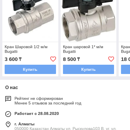
Кран Шаровой 1/2 м/м
Кран шаровой 1* м/м
Кран
Bugatti
Bugatti
Buga
3 600
8 500
18 
₸
₸
Купить
Купить
О нас
Рейтинг не сформирован
Менее 5 отзывов за последний год
Работает с 28.08.2020
г. Алматы
050000 Казахстан Алматы ул. Рыскулова103 В, уг. ул.