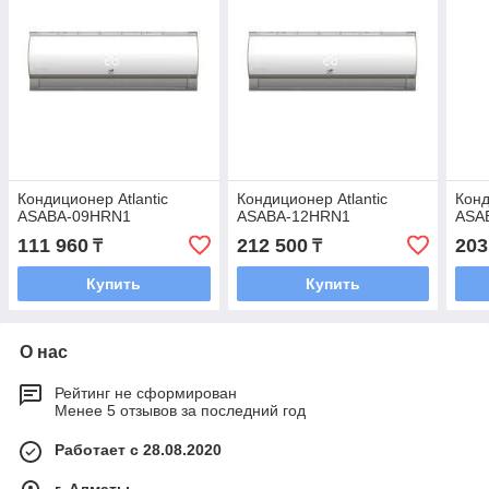
Кондиционер Аtlantic
Кондиционер Аtlantic
Конд
ASABA-09HRN1
ASABA-12HRN1
ASA
111 960
212 500
203
₸
₸
Купить
Купить
О нас
Рейтинг не сформирован
Менее 5 отзывов за последний год
Работает с 28.08.2020