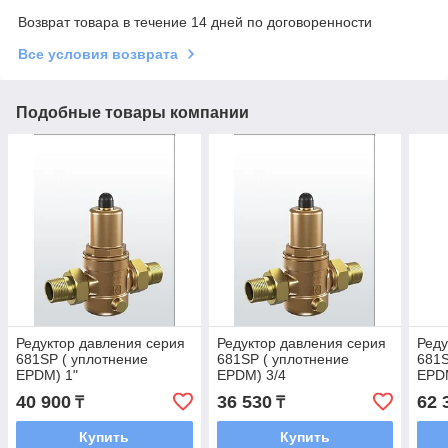
Возврат товара в течение 14 дней по договоренности
Все условия возврата
Подобные товары компании
Редуктор давления серия
Редуктор давления серия
Реду
681SP ( уплотнение
681SP ( уплотнение
681S
EPDM) 1"
EPDM) 3/4
EPDM
40 900
36 530
62 
₸
₸
Купить
Купить