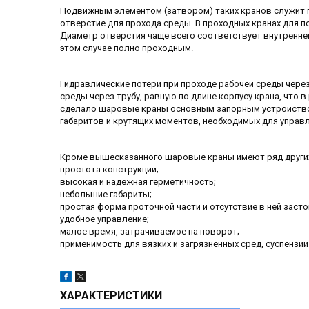
Подвижным элементом (затвором) таких кранов служит 
отверстие для прохода среды. В проходных кранах для п
Диаметр отверстия чаще всего соответствует внутренне
этом случае полно проходным.
Гидравлические потери при проходе рабочей среды чере
среды через трубу, равную по длине корпусу крана, что в
сделало шаровые краны основным запорным устройством
габаритов и крутящих моментов, необходимых для управ
Кроме вышесказанного шаровые краны имеют ряд других
простота конструкции;
высокая и надежная герметичность;
небольшие габариты;
простая форма проточной части и отсутствие в ней засто
удобное управление;
малое время, затрачиваемое на поворот;
применимость для вязких и загрязненных сред, суспензий
ХАРАКТЕРИСТИКИ