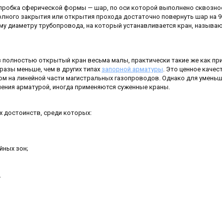
пробка сферической формы — шар, по оси которой выполнено сквозно
олного закрытия или открытия прохода достаточно повернуть шар на 9
му диаметру трубопровода, на который устанавливается кран, называ
з полностью открытый кран весьма малы, практически такие же как пр
 разы меньше, чем в других типах
запорной арматуры
. Это ценное качес
 на линейной части магистральных газопроводов. Однако для умень
ления арматурой, иногда применяются суженные краны.
 достоинств, среди которых:
йных зон;
.