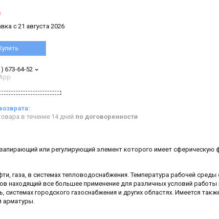
з
вка с 21 августа 2026
Купить
1) 673-64-52
App
овара в течение 14 дней
по договоренности
 запирающий или регулирующий элемент которого имеет сферическую 
ти, газа, в системах тепловодоснабжения. Температура рабочей среды 
пов находящий все большее применение для различных условий работы
, системах городского газоснабжения и других областях. Имеется такж
й арматуры.