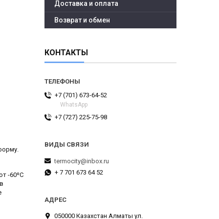
Доставка и оплата
Возврат и обмен
КОНТАКТЫ
+7 (701) 673-64-52
WhatsApp
+7 (727) 225-75-98
форму.
termocity@inbox.ru
+ 7 701 673 64 52
от -60ºС
 в
е
050000 Казахстан Алматы ул.