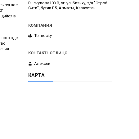
Рыскулова103 В, уг. ул. Биянху, т/ц "Строй
е круглое
Сити", бутик В5, Алматы, Казахстан
0°.
ющийся в
Termocity
и проходе
тво
шения
Алексей
КАРТА