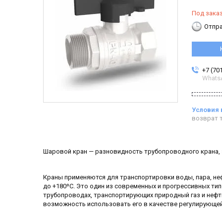
Под зака
Отпра
+7 (70
Whats
возврат т
Шаровой кран — разновидность трубопроводного крана,
Краны применяются для транспортировки воды, пара, неф
до +180ºС. Это один из современных и прогрессивных ти
трубопроводах, транспортирующих природный газ и нефть
возможность использовать его в качестве регулирующе