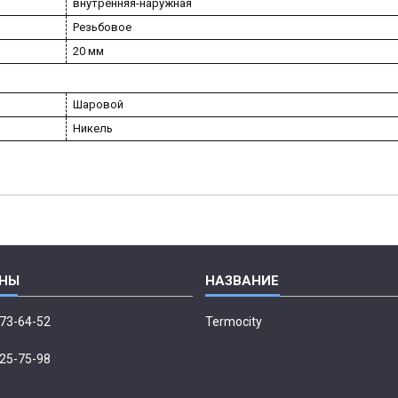
внутренняя-наружная
Резьбовое
20 мм
Шаровой
Никель
673-64-52
Termocity
p
225-75-98