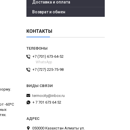
Доставка и оплата
Возврат и обмен
КОНТАКТЫ
+7 (701) 673-64-52
WhatsApp
+7 (727) 225-75-98
форму.
termocity@inbox.ru
+ 7 701 673 64 52
от -60ºС
чных
тях.
050000 Казахстан Алматы ул.