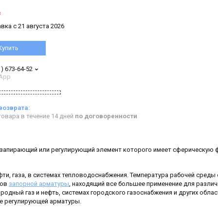
з
вка с 21 августа 2026
Купить
1) 673-64-52
App
овара в течение 14 дней
по договоренности
 запирающий или регулирующий элемент которого имеет сферическую 
ти, газа, в системах тепловодоснабжения. Температура рабочей среды 
пов
запорной арматуры
, находящий все большее применение для разли
одный газ и нефть, системах городского газоснабжения и других облас
ве регулирующей арматуры.