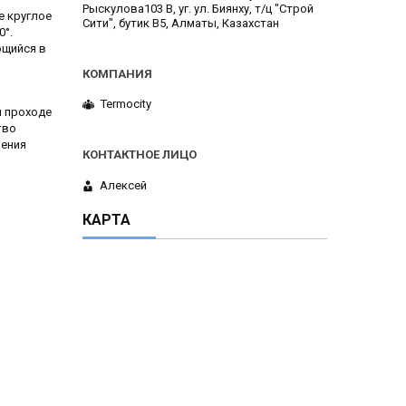
Рыскулова103 В, уг. ул. Биянху, т/ц "Строй
е круглое
Сити", бутик В5, Алматы, Казахстан
0°.
ющийся в
Termocity
и проходе
тво
шения
Алексей
КАРТА