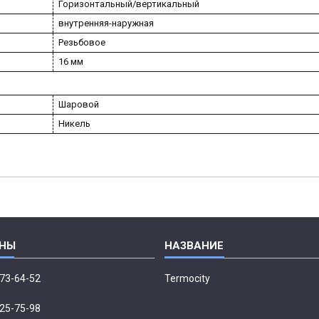
Горизонтальный/вертикальный
внутренняя-наружная
Резьбовое
16 мм
Шаровой
Никель
673-64-52
Termocity
p
225-75-98