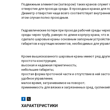
Подвижным элементом (затвором) таких кранов служит 
отверстие для прохода среды. В проходных кранах для п
Диаметр отверстия чаще всего соответствует внутренне
этом случае полно проходным.
Гидравлические потери при проходе рабочей среды чере
среды через трубу, равную по длине корпусу крана, что в
сделало шаровые краны основным запорным устройством
габаритов и крутящих моментов, необходимых для управ
Кроме вышесказанного шаровые краны имеют ряд других
простота конструкции;
высокая и надежная герметичность;
небольшие габариты;
простая форма проточной части и отсутствие в ней засто
удобное управление;
малое время, затрачиваемое на поворот;
применимость для вязких и загрязненных сред, суспензий
ХАРАКТЕРИСТИКИ