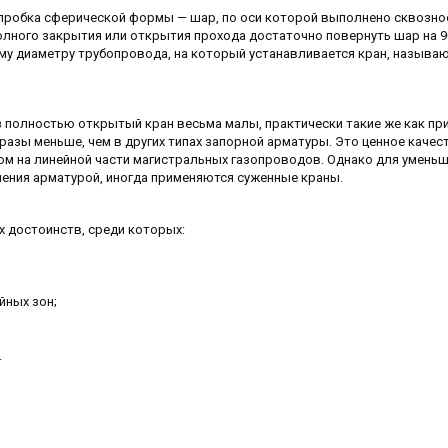
пробка сферической формы — шар, по оси которой выполнено сквозно
олного закрытия или открытия прохода достаточно повернуть шар на 9
му диаметру трубопровода, на который устанавливается кран, называ
з полностью открытый кран весьма малы, практически такие же как пр
 разы меньше, чем в других типах запорной арматуры. Это ценное качес
 на линейной части магистральных газопроводов. Однако для умень
ления арматурой, иногда применяются суженные краны.
 достоинств, среди которых:
йных зон;
.