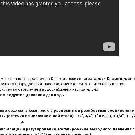
жения - частая проблема в Казахстанских многоэтажках. Кроме шумово
ящего оборудования: насосов, смесителей, отопительных котлов,
о системам отопления и водоснабжения настоятельно
дом редуктор давления для воды
.
ым седлом, в комплекте с разъемными резьбовыми соединениями
сеточка из нержавеющей стали): 1/2", 3/4", 1" = 600μ, 1.1/4" , 1.1/2"
μ.
ильтрации и регулирования. Регулирование выходного давления 
мого манометра 1/4" (не входит в комплект).