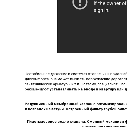
Нестабильное давление в системах отопления и водоснаб
дискомфорта, она может вызвать повреждение дорогосто
сантехнической арматуры и т.п. Поэтому, специалисты п
рекомендуют
устанавливать на вводе в квартиру или 
Редукционный мембранный клапан с оптимизированн
и колпачок из латуни. Встроенный фильтр грубой очистки (
Пластмассовое седло клапана. Сменный механизм ф
показаниям присоединяе