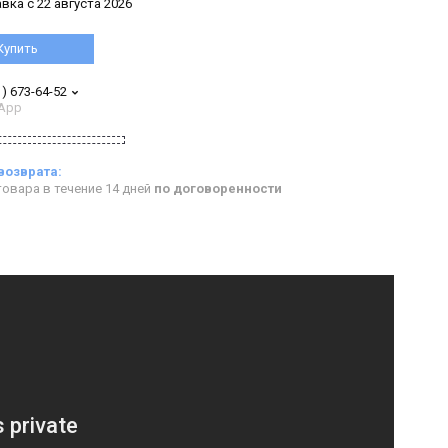
вка с 22 августа 2026
Купить
1) 673-64-52
App
овара в течение 14 дней
по договоренности