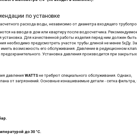
мендации по установке
расчетного расхода воды, независимо от диаметра входящего трубопро
ются на вводе в дом или квартиру после водосчетчика. Рекомендуемо
я установка. Для качественной работы изделия перед ним должен быть
ния необходимо предусмотреть участок трубы длиной не менее 5хДу. За
 иметь возможность его обслуживания. Давление в редукционном клап
 предохранительного. Установка давления производится при закрытых
ния давления
WATTS
не требуют специального обслуживания. Однако,
пана от загрязнений. Основные изнашиваемые детали - сетка фильтра,
бар.
мпературой до 30 °C.