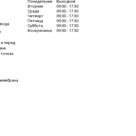
Понедельник
Выходной
Вторник
09:00
17:30
Среда
09:00
17:30
Четверг
09:00
17:30
Пятница
09:00
17:30
вода.
Суббота
09:00
17:30
Воскресенье
09:00
17:30
е
 и перед
ане
 точках
 мембрана