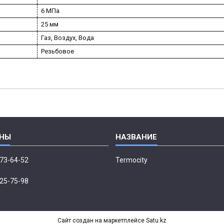
6 МПа
25 мм
Газ, Воздух, Вода
Резьбовое
673-64-52
Termocity
p
225-75-98
Сайт создан на маркетплейсе
Satu.kz