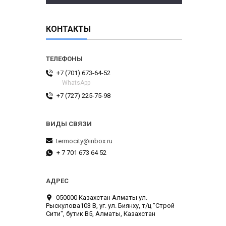
КОНТАКТЫ
+7 (701) 673-64-52
WhatsApp
+7 (727) 225-75-98
termocity@inbox.ru
+ 7 701 673 64 52
050000 Казахстан Алматы ул.
Рыскулова103 В, уг. ул. Биянху, т/ц "Строй
Сити", бутик В5, Алматы, Казахстан