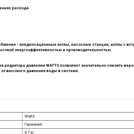
ениях расхода.
бжения - конденсационные котлы, насосные станции, котлы с вс
 высокой энергоэффективностью и производительностью.
вка редуктора давления WATTS
позволяет значительно снизить веро
 от высокого давления воды в системе.
Watts
Германия
0.7 кг