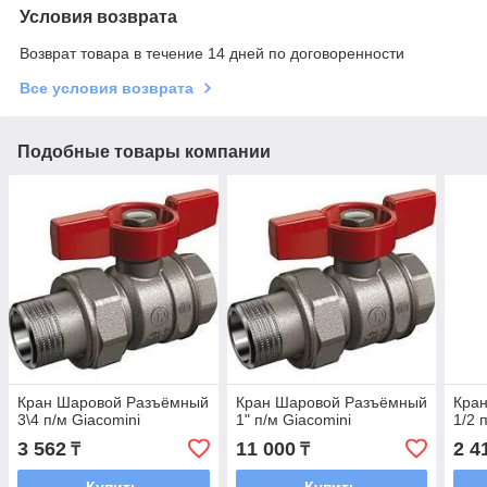
Условия возврата
Возврат товара в течение 14 дней по договоренности
Все условия возврата
Подобные товары компании
Кран Шаровой Разъёмный
Кран Шаровой Разъёмный
Кра
3\4 п/м Giacomini
1" п/м Giacomini
1/2 
3 562
11 000
2 4
₸
₸