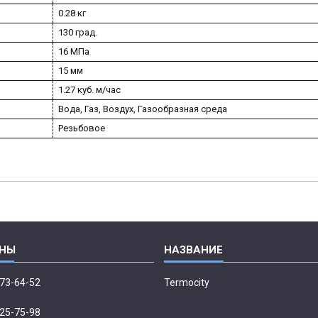
0.28 кг
130 град.
16 МПа
15 мм
1.27 куб. м/час
Вода, Газ, Воздух, Газообразная среда
Резьбовое
673-64-52
Termocity
p
225-75-98