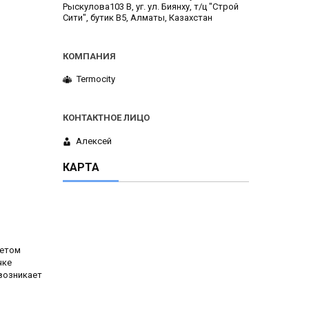
Рыскулова103 В, уг. ул. Биянху, т/ц "Строй
Сити", бутик В5, Алматы, Казахстан
Termocity
Алексей
КАРТА
четом
чке
возникает