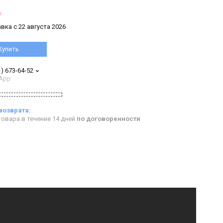
з
вка с 22 августа 2026
Купить
1) 673-64-52
App
овара в течение 14 дней
по договоренности