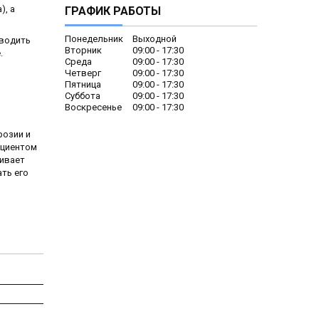
), а
ГРАФИК РАБОТЫ
Понедельник
Выходной
оводить
Вторник
09:00
17:30
.
Среда
09:00
17:30
Четверг
09:00
17:30
Пятница
09:00
17:30
Суббота
09:00
17:30
Воскресенье
09:00
17:30
розии и
ициентом
чивает
ть его