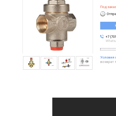
Под зака
Отпра
+7 (70
Whats
возврат т