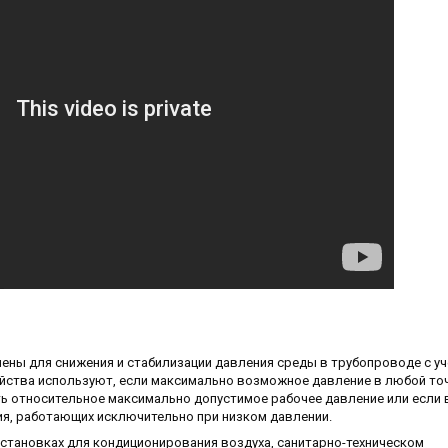
ены для снижения и стабилизации давления среды в трубопроводе с у
ойства используют, если максимально возможное давление в любой то
ь относительное максимально допустимое рабочее давление или если 
я, работающих исключительно при низком давлении.
становках для кондиционирования воздуха, санитарно-техническом