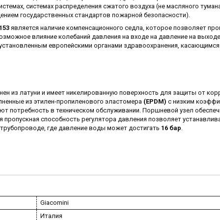
стемах, системах распределения сжатого воздуха (не масляного тумана
ением государственных стандартов пожарной безопасности).
153
является наличие компенсационного седла, которое позволяет пр
озможное влияние колебаний давления на входе на давление на выходе
 установленным европейскими органами здравоохранения, касающимся
ен из латуни и имеет никелированную поверхность для защиты от кор
лненные из этилен-пропиленового эластомера
(EPDM)
с низким коэфф
ют потребность в техническом обслуживании. Поршневой узел обеспе
я пропускная способность регулятора давления позволяет устанавлива
трубопроводе, где давление воды может достигать
16 бар
.
Giacomini
Италия