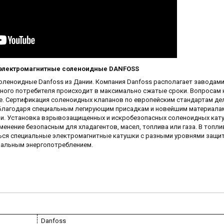
 электромагнитные соленоидные DANFOSS
оленоидные Danfoss из Дании. Компания Danfoss располагает заводами
нечного потребителя происходит в максимально сжатые сроки. Вопросам
. Сертификация соленоидных клапанов по европейским стандартам дел
. Благодаря специальным легирующим присадкам и новейшим материала
ии. Установка взрывозащищенных и искробезопасных соленоидных кат
менение безопасным для хладагентов, масел, топлива или газа. В топли
ься специальные электромагнитные катушки с разными уровнями защи
альным энергопотреблением.
Danfoss