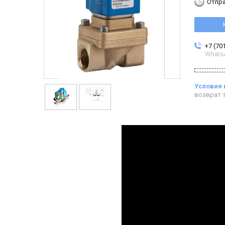
Отпра
+7 (70
Whats
возврат т