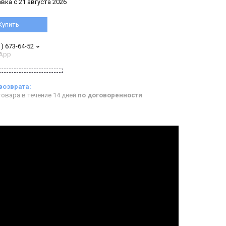
вка с 21 августа 2026
Купить
1) 673-64-52
App
овара в течение 14 дней
по договоренности