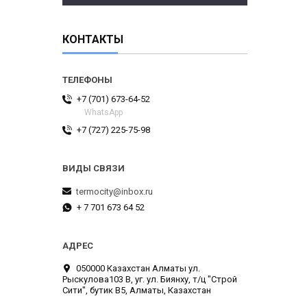
КОНТАКТЫ
+7 (701) 673-64-52
WhatsApp
+7 (727) 225-75-98
termocity@inbox.ru
+ 7 701 673 64 52
050000 Казахстан Алматы ул.
Рыскулова103 В, уг. ул. Биянху, т/ц "Строй
Сити", бутик В5, Алматы, Казахстан