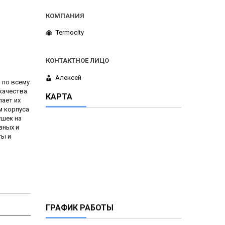
Termocity
Алексей
 по всему
 качества
КАРТА
ает их
м корпуса
ушек на
вных и
ты и
ГРАФИК РАБОТЫ