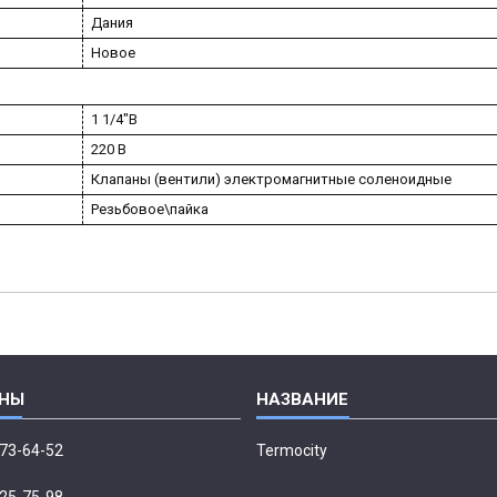
Дания
Новое
1 1/4"В
220 В
Клапаны (вентили) электромагнитные соленоидные
Резьбовое\пайка
673-64-52
Termocity
p