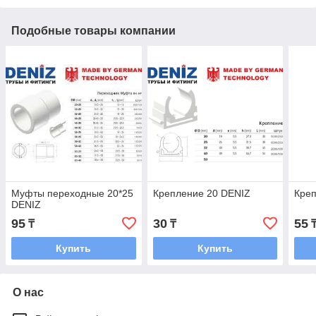
Подобные товары компании
Муфты переходные 20*25
Крепление 20 DENIZ
Креп
DENIZ
95
30
55
₸
₸
Купить
Купить
О нас