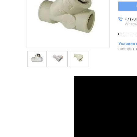
+7 (70
Whats
возврат т