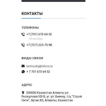
КОНТАКТЫ
+7 (701) 673-64-52
WhatsApp
+7 (727) 225-75-98
termocity@inbox.ru
+ 7 701 673 64 52
050000 Казахстан Алматы ул.
Рыскулова103 В, уг. ул. Биянху, т/ц "Строй
Сити", бутик В5, Алматы, Казахстан