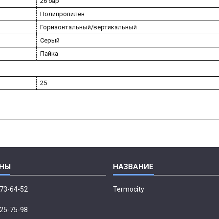
26 бар
Полипропилен
Горизонтальный/вертикальный
Серый
Пайка
25
673-64-52
Termocity
p
225-75-98