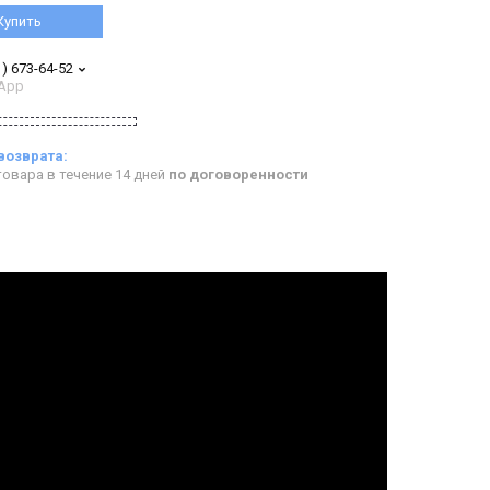
Купить
1) 673-64-52
App
овара в течение 14 дней
по договоренности