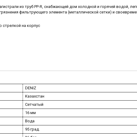
гистрали из труб PP-R, снабжающей дом холодной и горячей водой, лег
грязнения фильтрующего элемента (металлической сетки) и своеврем
о стрелкой на корпус
DENIZ
Казахстан
Сетчатый
16 мм
Вода
95 град.