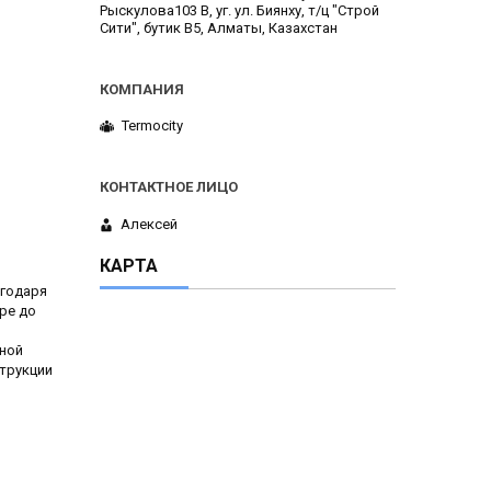
Рыскулова103 В, уг. ул. Биянху, т/ц "Строй
Сити", бутик В5, Алматы, Казахстан
Termocity
Алексей
КАРТА
агодаря
ре до
сной
струкции