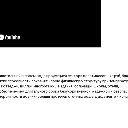
нственной в своем роде продукцией сектора пластмассовых труб, бл
акже способности сохранять свою физическую структуру при температу
к коттеджи, виллы, многоэтажные здания, больницы, школы, отели,
беспечением длительного срока безукоризненной, надежной и безопа
вероятности возникновения протечек сточных вод в фундаменте и кон