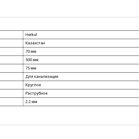
Herkul
Казахстан
70 мм
500 мм
75 мм
Для канализации
Круглое
Раструбное
2.2 мм