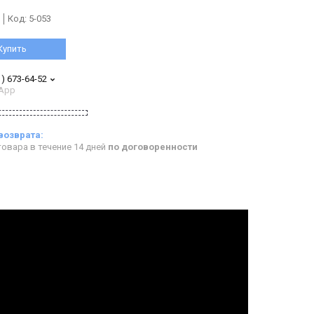
Код:
5-053
Купить
1) 673-64-52
App
овара в течение 14 дней
по договоренности