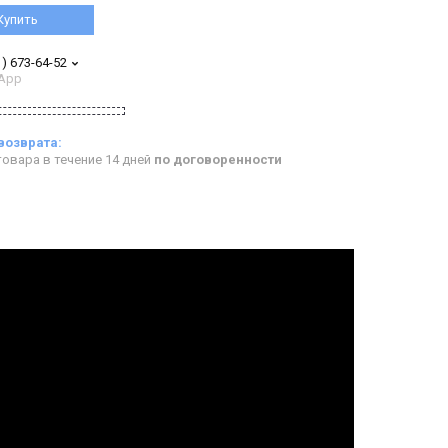
Купить
1) 673-64-52
App
овара в течение 14 дней
по договоренности