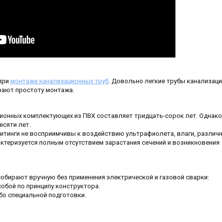
 при
монтаже канализационных труб
. Довольно легкие трубы канализац
ивают простоту монтажа.
ионных комплектующих из ПВХ составляет тридцать-сорок лет. Однако
есяти лет.
фитинги не восприимчивы к воздействию ультрафиолета, влаги, различ
актеризуется полным отсутствием зарастания сечений и возникновения
собирают вручную без применения электрической и газовой сварки:
обой по принципу конструктора.
бо специальной подготовки.