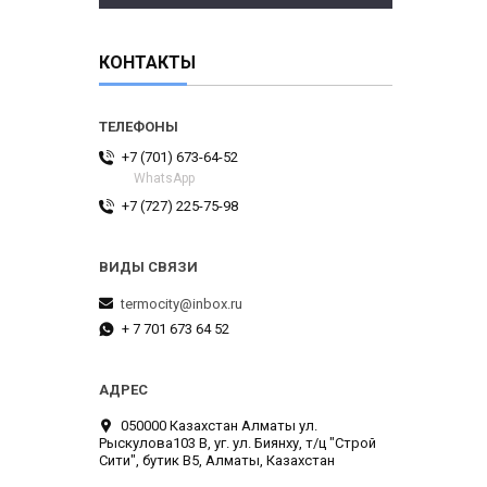
КОНТАКТЫ
+7 (701) 673-64-52
WhatsApp
+7 (727) 225-75-98
termocity@inbox.ru
+ 7 701 673 64 52
050000 Казахстан Алматы ул.
Рыскулова103 В, уг. ул. Биянху, т/ц "Строй
Сити", бутик В5, Алматы, Казахстан