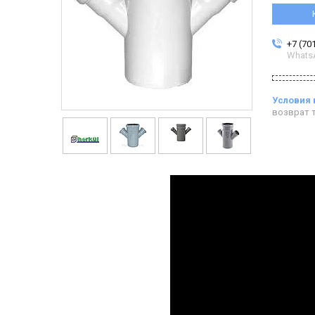
+7 (70
Whats
возврат т