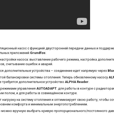
ляционный насос с функцией двусторонней передачи данных и поддерж
льных приложений
Grundfos
:
настройки насоса: выставление рабочего режима, настройка дополнит
ов, считывание ошибок и аварий.
ся дополнительные устройства – соединение идет напрямую через
Blu
той балансировки системы отопления. Теперь обновленному насосу
AL
е требуется дополнительное устройство
ALPHA Reader
.
 режимами управления
AUTOADAPT
: для работы в контуре с радиатора
ым полом, и для работы в совмещённом контуре.
т нагрузку на систему отопления и оптимизирует свою работу, чтобы с
ровнем комфорта и минимальным энергопотреблением.
e
можно вручную выбрать кривую пропорционального/постоянного дав