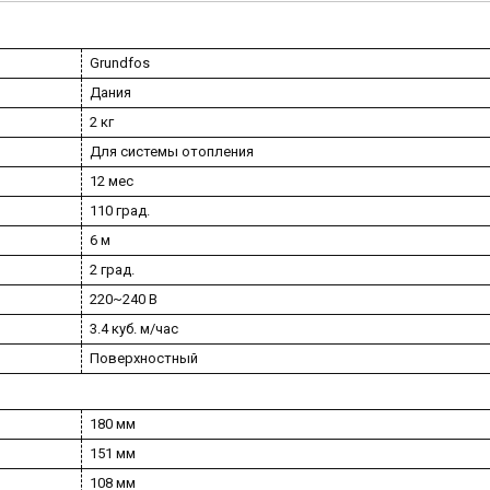
Grundfos
Дания
2 кг
Для системы отопления
12 мес
110 град.
6 м
2 град.
220~240 В
3.4 куб. м/час
Поверхностный
180 мм
151 мм
108 мм