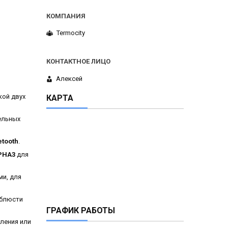
Termocity
Алексей
кой двух
КАРТА
ельных
etooth
.
PHA3
для
ми, для
облюсти
ГРАФИК РАБОТЫ
ления или