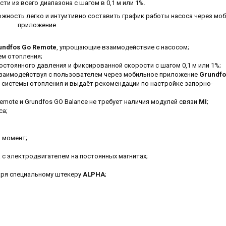
и из всего диапазона с шагом в 0,1 м или 1%.
жность легко и интуитивно составить график работы насоса через мо
приложение.
undfos Go Remote
, упрощающие взаимодействие с насосом;
ем отопления;
тоянного давления и фиксированной скорости с шагом 0,1 м или 1%;
взаимодействуя с пользователем через мобильное приложение
Grundfo
и системы отопления и выдаёт рекомендации по настройке запорно-
ote и Grundfos GO Balance не требует наличия модулей связи
MI
;
са;
 момент;
 с электродвигателем на постоянных магнитах;
аря специальному штекеру
ALPHA
;