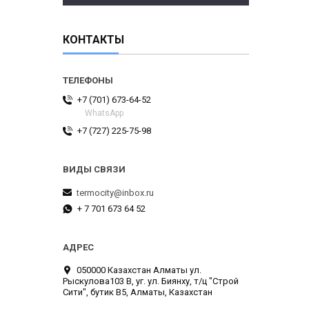
КОНТАКТЫ
+7 (701) 673-64-52
WhatsApp
+7 (727) 225-75-98
termocity@inbox.ru
+ 7 701 673 64 52
050000 Казахстан Алматы ул.
Рыскулова103 В, уг. ул. Биянху, т/ц "Строй
Сити", бутик В5, Алматы, Казахстан