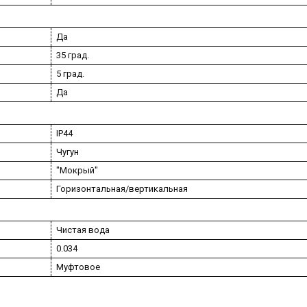
Да
35 град.
5 град.
Да
IP44
Чугун
"Мокрый"
Горизонтальная/вертикальная
Чистая вода
0.034
Муфтовое