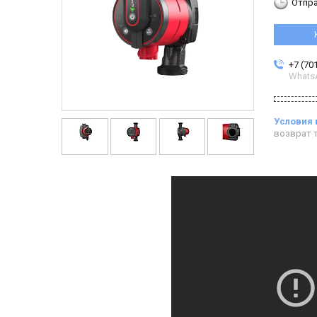
Отпра
+7 (70
Whats
возврат т