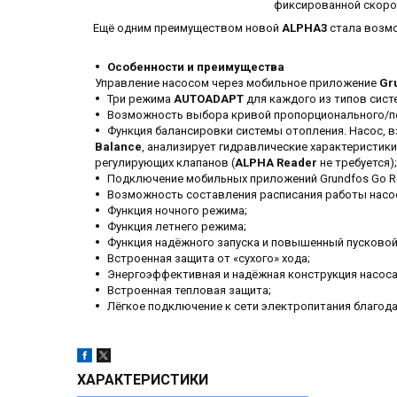
фиксированной скорост
Ещё одним преимуществом новой
ALPHA3
стала возмо
Особенности и преимущества
Управление насосом через мобильное приложение
Gr
Три режима
AUTOADAPT
для каждого из типов сист
Возможность выбора кривой пропорционального/пос
Функция балансировки системы отопления. Насос, 
Balance
, анализирует гидравлические характеристик
регулирующих клапанов (
ALPHA Reader
не требуется);
Подключение мобильных приложений Grundfos Go Rem
Возможность составления расписания работы насо
Функция ночного режима;
Функция летнего режима;
Функция надёжного запуска и повышенный пусковой
Встроенная защита от «сухого» хода;
Энергоэффективная и надёжная конструкция насоса
Встроенная тепловая защита;
Лёгкое подключение к сети электропитания благод
ХАРАКТЕРИСТИКИ