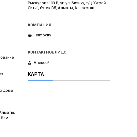
Рыскулова103 В, уг. ул. Биянху, т/ц "Строй
Сити", бутик В5, Алматы, Казахстан
Termocity
дование
Алексей
КАРТА
ах
го дома
 Алматы.
 Вам