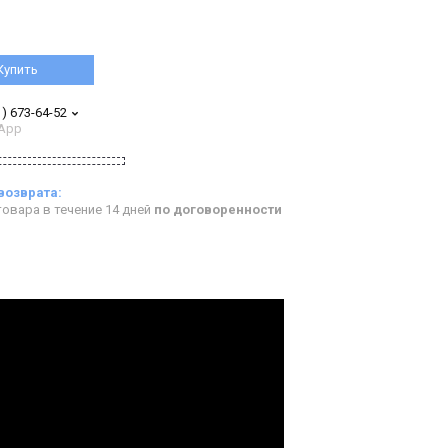
Купить
1) 673-64-52
App
овара в течение 14 дней
по договоренности