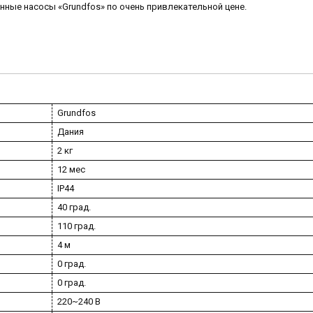
нные насосы «Grundfos» по очень привлекательной цене.
Grundfos
Дания
2 кг
12 мес
IP44
40 град.
110 град.
4 м
0 град.
0 град.
220~240 В