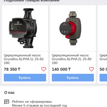
Подобные товары компании
Циркуляционный насос
Циркуляционный насос
Цир
Grundfos ALPHA 1L 25-60
Grundfos ALPHA 2L 25-80
Grun
180
180
78 350
140 000
50 
₸
₸
Купить
Купить
О нас
Рейтинг не сформирован
Менее 5 отзывов за последний год