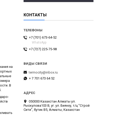
КОНТАКТЫ
+7 (701) 673-64-52
WhatsApp
+7 (727) 225-75-98
вания на
портных
termocity@inbox.ru
иальные
+ 7 701 673 64 52
азмера
ости. В
.
даро-
050000 Казахстан Алматы ул.
ойств
Рыскулова103 В, уг. ул. Биянху, т/ц "Строй
Сити", бутик В5, Алматы, Казахстан
вливать