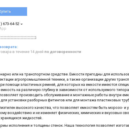
Купить
1) 673-64-52
App
овара в течение 14 дней
по договоренности
нарно или на транспортном средстве. Емкости пригодны для использо
ектации агропромышленной техники, а также организации других транс
 при помощи эластичных ремней, для которых на емкости имеются спец
 емкость на различную глубину в зависимости от используемого типор
позволяет производить обслуживание и монтажные работы внутри емк
для установки разборных фитингов или для монтажа пластиковых труб
иэтилен высокого качества, что позволяет емкостям быть морозо- и у
му воздействию и не изменяет физических, химических и вкусовых св
хранящихся жидкостей.
ормы исполнения и толщины стенок. Наша технология позволяет изгота