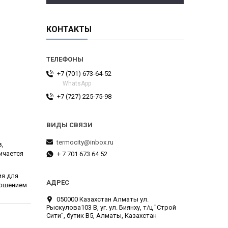
КОНТАКТЫ
+7 (701) 673-64-52
WhatsApp
+7 (727) 225-75-98
termocity@inbox.ru
в,
ичается
+ 7 701 673 64 52
ия для
ношением
050000 Казахстан Алматы ул.
Рыскулова103 В, уг. ул. Биянху, т/ц "Строй
Сити", бутик В5, Алматы, Казахстан