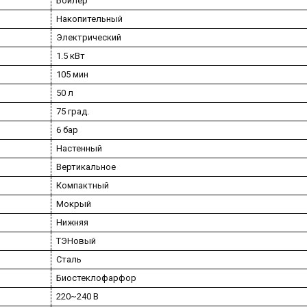
Бойлер
Накопительный
Электрический
1.5 кВт
105 мин
50 л
75 град.
6 бар
Настенный
Вертикальное
Компактный
Мокрый
Нижняя
ТЭНовый
Сталь
Биостеклофарфор
220~240 В