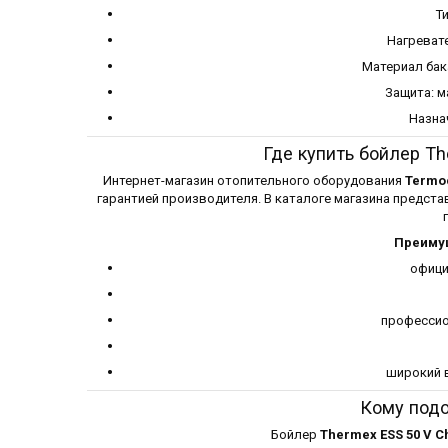
Т
Нагреват
Материал бак
Защита: м
Назнач
Где купить бойлер Th
Интернет-магазин отопительного оборудования
Termoc
гарантией производителя. В каталоге магазина предст
Преимущ
офици
профессио
широкий 
Кому подо
Бойлер
Thermex ESS 50 V 