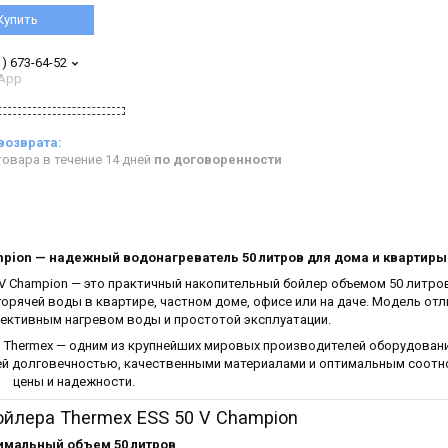
Купить
1) 673-64-52
App
овара в течение 14 дней
по договоренности
mpion — надежный водонагреватель 50 литров для дома и квартиры
V Champion — это практичный накопительный бойлер объемом 50 литро
орячей воды в квартире, частном доме, офисе или на даче. Модель отл
ективным нагревом воды и простотой эксплуатации.
 Thermex — одним из крупнейших мировых производителей оборудован
оей долговечностью, качественными материалами и оптимальным соот
цены и надежности.
йлера Thermex ESS 50 V Champion
имальный объем 50 литров