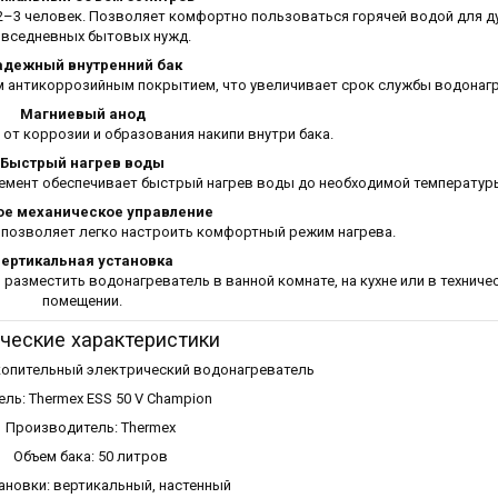
2–3 человек. Позволяет комфортно пользоваться горячей водой для ду
овседневных бытовых нужд.
адежный внутренний бак
ым антикоррозийным покрытием, что увеличивает срок службы водонагр
Магниевый анод
от коррозии и образования накипи внутри бака.
Быстрый нагрев воды
емент обеспечивает быстрый нагрев воды до необходимой температур
ое механическое управление
 позволяет легко настроить комфортный режим нагрева.
ертикальная установка
азместить водонагреватель в ванной комнате, на кухне или в техниче
помещении.
ческие характеристики
акопительный электрический водонагреватель
ль: Thermex ESS 50 V Champion
Производитель: Thermex
Объем бака: 50 литров
тановки: вертикальный, настенный