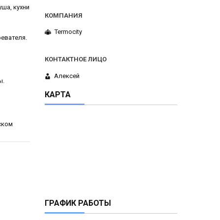
ша, кухни
Termocity
евателя.
Алексей
ы.
КАРТА
ском
ГРАФИК РАБОТЫ