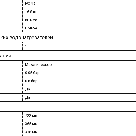
IPX4D
16.8 кг
60 мес
Новое
ких водонагревателей
1
тация
Механическое
0.05 бар
0.6 бар
Да
Да
722 мм
365 мм
378 мм