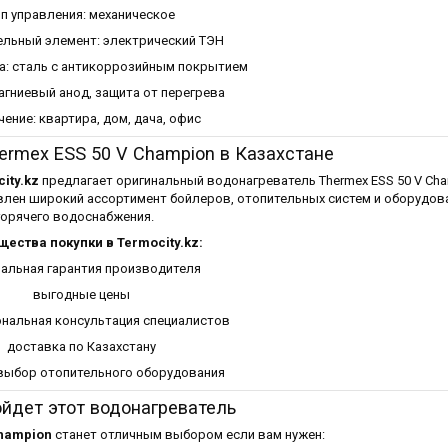
ип управления: механическое
ельный элемент: электрический ТЭН
а: сталь с антикоррозийным покрытием
агниевый анод, защита от перегрева
ение: квартира, дом, дача, офис
ermex ESS 50 V Champion в Казахстане
ity.kz
предлагает оригинальный водонагреватель Thermex ESS 50 V Cha
авлен широкий ассортимент бойлеров, отопительных систем и оборудов
горячего водоснабжения.
ества покупки в Termocity.kz:
альная гарантия производителя
выгодные цены
нальная консультация специалистов
доставка по Казахстану
выбор отопительного оборудования
йдет этот водонагреватель
Champion
станет отличным выбором если вам нужен: