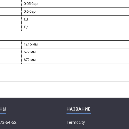
0.05 бар
0.6 бар
Да
Да
1216 мм
672 мм
672 мм
673-64-52
Termocity
p