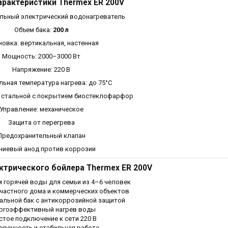
рактеристики Thermex ER 200V
ельный электрический водонагреватель
Объем бака:
200 л
новка: вертикальная, настенная
Мощность: 2000–3000 Вт
Напряжение: 220 В
ьная температура нагрева: до 75°C
: стальной с покрытием биостеклофарфор
Управление: механическое
Защита от перегрева
Предохранительный клапан
ниевый анод против коррозии
трического бойлера Thermex ER 200V
 горячей воды для семьи из 4–6 человек
частного дома и коммерческих объектов
альной бак с антикоррозийной защитой
ргоэффективный нагрев воды
тое подключение к сети 220 В
овечность и стабильная работа