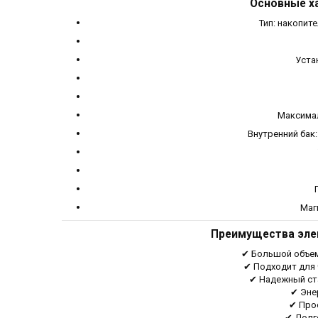
Основные ха
Тип: накопит
Уста
Максимал
Внутренний бак
Маг
Преимущества элек
✔ Большой объем
✔ Подходит для 
✔ Надежный ст
✔ Эне
✔ Прос
✔ Долг