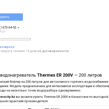
Купить
1) 673-64-52
App
овара в течение 14 дней
по договоренности
 водонагреватель
Thermex ER 200V
— 200 литров
еский бойлер на 200 литров для автономного горячего водоснабжения
щения. Модель предназначена для интенсивной эксплуатации и обеспеч
воды на несколько точек водоразбора одновременно.
rmocity.kz
вы можете купить Thermex ER 200V в Казахстане по выгодной 
ьной гарантией производителя.