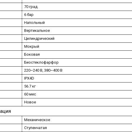
70 град.
6 бар
Напольный
Вертикальное
Цилиндрический
Мокрый
Боковая
Биостеклофарфор
220~240 В, 380~400 В
IPX4D
56.7 кг
60 мес
Новое
тация
Механическое
Ступенчатая