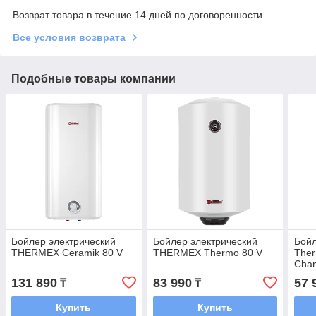
Возврат товара в течение 14 дней по договоренности
Все условия возврата
Подобные товары компании
Бойлер электрический
Бойлер электрический
Бойл
THERMEX Ceramik 80 V
THERMEX Thermo 80 V
Ther
Cha
131 890
83 990
57 
₸
₸
Купить
Купить