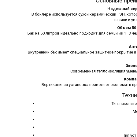
Основные преи
Надежный кер
В бойлере используется сухой керамический ТЭН, кото
накипи и ув
Объем 50
Бак на 50 литров идеально подходит для семьи из 1–3 ч
Ант
Внутренний бак имеет специальное защитное покрытие и
Экон
Современная теплоизоляция умень
Компа
Вертикальная установка позволяет экономить про
Техни
Тип: накопит
Мо
Тип ус