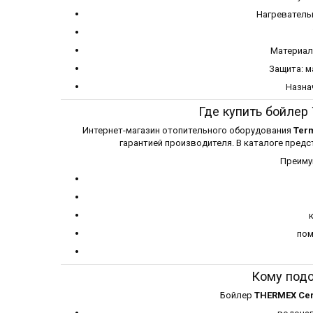
Нагревательн
Материал
Защита: м
Назнач
Где купить бойлер
Интернет-магазин отопительного оборудования
Term
гарантией производителя. В каталоге пред
Преиму
пом
Кому подо
Бойлер
THERMEX Cer