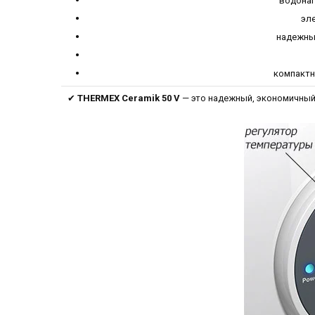
водонаг
эл
надежны
компактн
✔
THERMEX Ceramik 50 V
— это надежный, экономичный