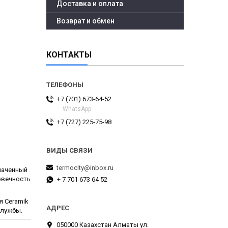
Доставка и оплата
Возврат и обмен
КОНТАКТЫ
+7 (701) 673-64-52
WhatsApp
+7 (727) 225-75-98
termocity@inbox.ru
наченный
овечность
+ 7 701 673 64 52
я Ceramik
службы.
050000 Казахстан Алматы ул.