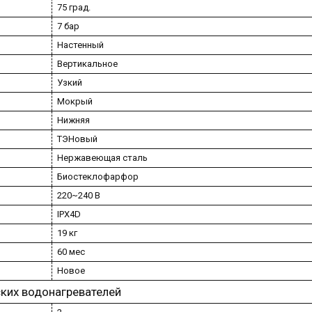
75 град.
7 бар
Настенный
Вертикальное
Узкий
Мокрый
Нижняя
ТЭНовый
Нержавеющая сталь
Биостеклофарфор
220~240 В
IPX4D
19 кг
60 мес
Новое
ких водонагревателей