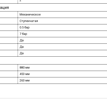
2
тация
Механическое
Ступенчатая
0.5 бар
7 бар
Да
Да
Да
880 мм
453 мм
263 мм