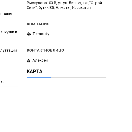
Рыскулова103 В, уг. ул. Биянху, т/ц "Строй
Сити", бутик В5, Алматы, Казахстан
зование
, кухни и
Termocity
плуатации
Алексей
КАРТА
ь.