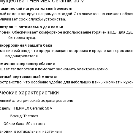
мущества THERMEX Ceramik 50 V
амический нагревательный элемент
рый не контактирует напрямую с водой. Это значительно снижает обра
еличивает срок службы устройства.
 литров — оптимально для семьи
еловек. Обеспечивает комфортное использование горячей воды для душа
бытовых нужд.
икоррозийная защита бака
 магниевый анод, что предотвращает коррозию и продлевает срок экс
водонагревателя.
омичное энергопотребление
шает теплопотери и помогает экономить электроэнергию.
ктный вертикальный монтаж
странство, что особенно удобно для небольших ванных комнат и кухон
ческие характеристики
ельный электрический водонагреватель
дель: THERMEX Ceramik 50 V
Бренд: Thermex
Объем бака: 50 литров
тановки: вертикальный, настенный