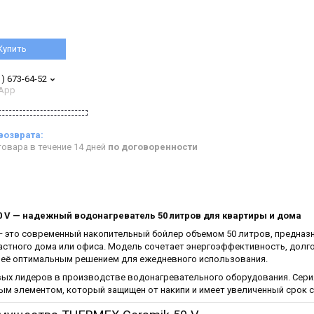
Купить
1) 673-64-52
App
овара в течение 14 дней
по договоренности
0 V — надежный водонагреватель 50 литров для квартиры и дома
— это современный накопительный бойлер объемом 50 литров, предназ
частного дома или офиса. Модель сочетает энергоэффективность, долг
т её оптимальным решением для ежедневного использования.
вых лидеров в производстве водонагревательного оборудования. Сери
м элементом, который защищен от накипи и имеет увеличенный срок 