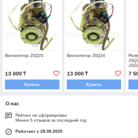
Вентилятор JSQ20
Вентилятор JSQ24
Реле
JSQ
JSD
13 000
13 000
7 5
₸
₸
Купить
Купить
О нас
Рейтинг не сформирован
Менее 5 отзывов за последний год
Работает с 28.08.2020