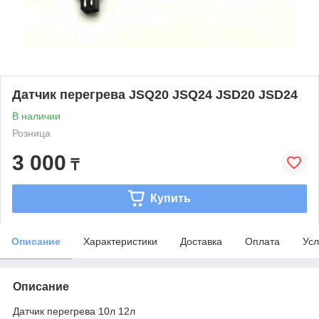
Датчик перегрева JSQ20 JSQ24 JSD20 JSD24
В наличии
Розница
3 000
₸
Купить
Описание
Характеристики
Доставка
Оплата
Усл
Описание
Датчик перегрева 10л 12л