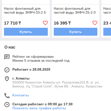
Насос фонтанный для
Насос фонтанный для
Нас
чистой воды ЗНФЧ-33-2.5
чистой воды ЗНФЧ-25-2.0
чист
17 710
16 395
23 
₸
₸
Купить
Купить
О нас
Рейтинг не сформирован
Менее 5 отзывов за последний год
Работает с 28.08.2020
г. Алматы
050000 Казахстан Алматы ул. Рыскулова103 В, уг. ул.
Биянху, т/ц "Строй Сити", бутик В5 , Алматы, Казахстан
Контакты
Сегодня работает с 09:00 до 17:30
Показать весь график работы