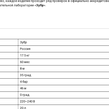
тво, каждое изделие проходит ряд проверок в официально аккредитов
ательной лаборатории «
Зубр
».
Зубр
Россия
17.5 кг
60 мес
8 м
35 град.
4 бар
46 м
0 град.
220~240 В
20 л