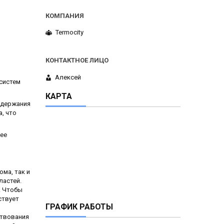
Termocity
Алексей
систем
КАРТА
ддержания
, что
лее
ма, так и
ластей.
. Чтобы
ствует
ГРАФИК РАБОТЫ
ствования