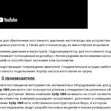
а для обеспечения постоянного давления чистой воды при устройстве 
довых участков, а также для откачки воды из емкостей или водоемов.
нении давления в магистрали. Гидроаккумулятор для постоянного по
спечивает полноценный водозабор с более редкими включениями насоса
ужбы и способствует экономии электроэнергии.
предотвращает повреждение двигателя. Соединительный штуцер наибо
 легкого подключения. Корпус насоса изготовлен из чугуна.
О производителе:
ей и поставщиков инструментов, материалов и оборудования как для до
р ОВК
уже много лет пользуются успехом у специалистов различных об
ая и доступная. Жизнь компании
Зубр ОВК
ни минуты не стоит на месте
их клиентов, компания расширяет ассортимент, дополняет и совершен
пании
Зубр ОВК
есть собственное конструкторское бюро, в котором
исследования, ведут разработки новых моделей и поиски усовершен