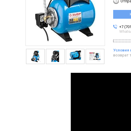
Отпра
+7 (70
Whats
возврат т