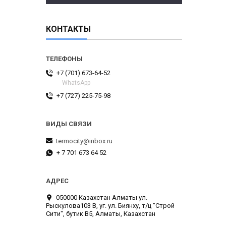
КОНТАКТЫ
+7 (701) 673-64-52
WhatsApp
+7 (727) 225-75-98
termocity@inbox.ru
+ 7 701 673 64 52
050000 Казахстан Алматы ул.
Рыскулова103 В, уг. ул. Биянху, т/ц "Строй
Сити", бутик В5, Алматы, Казахстан