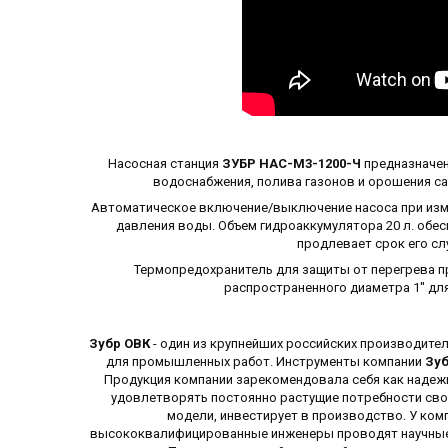
Насосная станция
ЗУБР НАС-М3-1200-Ч
предназначен
водоснабжения, полива газонов и орошения са
Автоматическое включение/выключение насоса при изме
давления воды. Объем гидроаккумулятора 20 л. обе
продлевает срок его сл
Термопредохранитель для защиты от перегрева 
распространенного диаметра 1'' для
Зубр ОВК
- один из крупнейших российских производител
для промышленных работ. Инструменты компании
Зуб
Продукция компании зарекомендовала себя как надежн
удовлетворять постоянно растущие потребности сво
модели, инвестирует в производство. У ком
высококвалифицированные инженеры проводят научные 