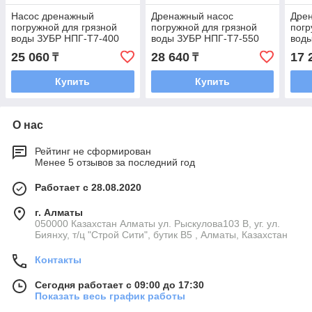
Насос дренажный
Дренажный насос
Дре
погружной для грязной
погружной для грязной
погр
воды ЗУБР НПГ-Т7-400
воды ЗУБР НПГ-Т7-550
вод
25 060
28 640
17 
₸
₸
Купить
Купить
О нас
Рейтинг не сформирован
Менее 5 отзывов за последний год
Работает с 28.08.2020
г. Алматы
050000 Казахстан Алматы ул. Рыскулова103 В, уг. ул.
Биянху, т/ц "Строй Сити", бутик В5 , Алматы, Казахстан
Контакты
Сегодня работает с 09:00 до 17:30
Показать весь график работы