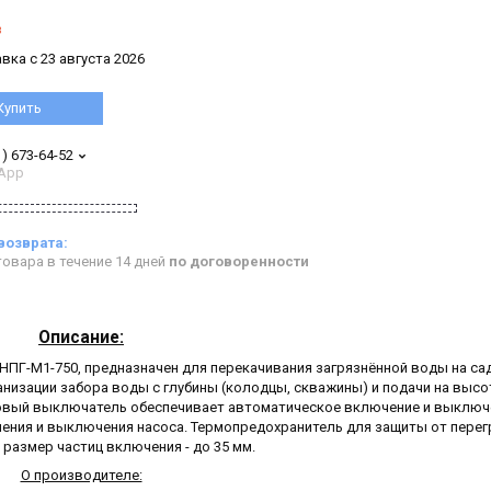
з
вка с 23 августа 2026
Купить
1) 673-64-52
App
овара в течение 14 дней
по договоренности
Описание:
НПГ-М1-750, предназначен для перекачивания загрязнённой воды на с
анизации забора воды с глубины (колодцы, скважины) и подачи на высо
ковый выключатель обеспечивает автоматическое включение и выключ
ения и выключения насоса. Термопредохранитель для защиты от перег
размер частиц включения - до 35 мм.
О производителе: