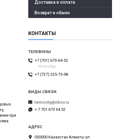
Доставка и оплата
Возврат и обмен
КОНТАКТЫ
+7 (701) 673-64-52
WhatsApp
+7 (727) 225-75-98
termocity@inbox.ru
адовых
+ 7 701 673 64 52
ту,
ение при
рева.
050000 Казахстан Алматы ул.