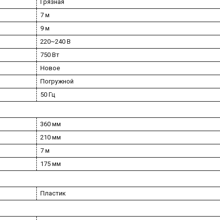
Грязная
7 м
9 м
220~240 В
750 Вт
Новое
Погружной
50 Гц
360 мм
210 мм
7 м
175 мм
Пластик