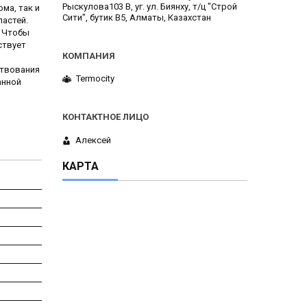
Рыскулова103 В, уг. ул. Биянху, т/ц "Строй
ма, так и
Сити", бутик В5, Алматы, Казахстан
астей.
. Чтобы
ствует
ствования
Termocity
анной
Алексей
КАРТА