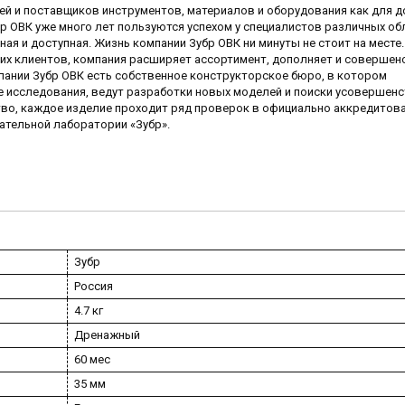
ей и поставщиков инструментов, материалов и оборудования как для до
 ОВК уже много лет пользуются успехом у специалистов различных обл
ая и доступная. Жизнь компании Зубр ОВК ни минуты не стоит на месте
их клиентов, компания расширяет ассортимент, дополняет и совершен
пании Зубр ОВК есть собственное конструкторское бюро, в котором
исследования, ведут разработки новых моделей и поиски усовершен
тво, каждое изделие проходит ряд проверок в официально аккредитов
ательной лаборатории «Зубр».
Зубр
Россия
4.7 кг
Дренажный
60 мес
35 мм