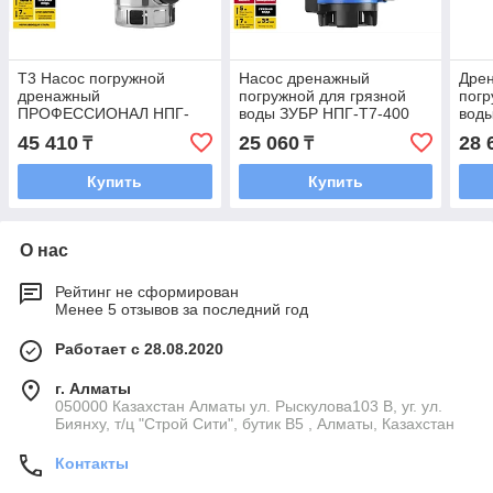
Т3 Насос погружной
Насос дренажный
Дре
дренажный
погружной для грязной
погр
ПРОФЕССИОНАЛ НПГ-
воды ЗУБР НПГ-Т7-400
вод
Т3-1100-С
45 410
25 060
28 
₸
₸
Купить
Купить
О нас
Рейтинг не сформирован
Менее 5 отзывов за последний год
Работает с 28.08.2020
г. Алматы
050000 Казахстан Алматы ул. Рыскулова103 В, уг. ул.
Биянху, т/ц "Строй Сити", бутик В5 , Алматы, Казахстан
Контакты