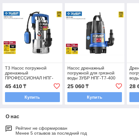
Т3 Насос погружной
Насос дренажный
Дре
дренажный
погружной для грязной
погр
ПРОФЕССИОНАЛ НПГ-
воды ЗУБР НПГ-Т7-400
вод
Т3-1100-С
45 410
25 060
28 
₸
₸
Купить
Купить
О нас
Рейтинг не сформирован
Менее 5 отзывов за последний год