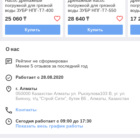
Насос дренажный
Дренажный насос
Дре
погружной для грязной
погружной для грязной
погр
воды ЗУБР НПГ-Т7-400
воды ЗУБР НПГ-Т7-550
вод
25 060
28 640
17 
₸
₸
Купить
Купить
О нас
Рейтинг не сформирован
Менее 5 отзывов за последний год
Работает с 28.08.2020
г. Алматы
050000 Казахстан Алматы ул. Рыскулова103 В, уг. ул.
Биянху, т/ц "Строй Сити", бутик В5 , Алматы, Казахстан
Контакты
Сегодня работает с 09:00 до 17:30
Показать весь график работы